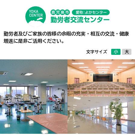
施設概要
料金案内
勤労者及びご家族の皆様の余暇の充実・相互の交流・健康
フロアガイド
増進に是非ご活用ください。
文字サイズ
小
大
ご利用方法等
オンライン予約
（空き状況の確認）
アクセス
お問い合わせ
利用者登録