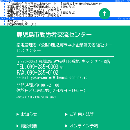
最近の記事
New column
［８階施設］使用再開のお知らせ と ［7階施設］使用休止のお知らせ
工事に伴う施設の一部使用休止について（お知らせ）
台風６号に伴う開館について（お知らせ）
工事に伴う施設の一部使用中止について（お知らせ）
台風６号に伴う開館について（お知らせ）
カテゴリー
Category
お知らせ （17）
固定のお知らせ （11）
鹿児島市勤労者交流センター
指定管理者:(公財)鹿児島市中小企業勤労者福祉サー
ビスセンター
〒890-0053 鹿児島市中央町10番地 キャンセ7・8階
TEL.099-285-0003
(代)
FAX.099-285-0102
E-mail yoka-center@themis.ocn.ne.jp
開館時間／9:00〜21:00
休館日／年末年始(12月29日〜1月3日)
©YOCA CENTER KAGOSHIMA 2023
お知らせ
ご利用方法等
施設概要
オンライン予約