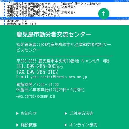
最近の記事
New column
［８階施設］使用再開のお知らせ と ［7階施設］使用休止のお知らせ
工事に伴う施設の一部使用休止について（お知らせ）
台風６号に伴う開館について（お知らせ）
工事に伴う施設の一部使用中止について（お知らせ）
台風６号に伴う開館について（お知らせ）
カテゴリー
Category
お知らせ （17）
固定のお知らせ （11）
鹿児島市勤労者交流センター
指定管理者:(公財)鹿児島市中小企業勤労者福祉サー
ビスセンター
〒890-0053 鹿児島市中央町10番地 キャンセ7・8階
TEL.099-285-0003
(代)
FAX.099-285-0102
E-mail yoka-center@themis.ocn.ne.jp
開館時間／9:00〜21:00
休館日／年末年始(12月29日〜1月3日)
©YOCA CENTER KAGOSHIMA 2023
お知らせ
ご利用方法等
施設概要
オンライン予約