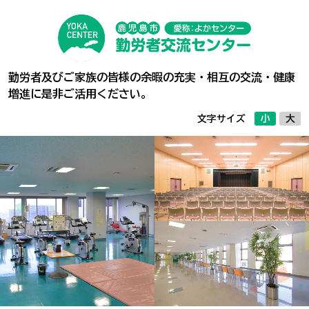
施設概要
料金案内
勤労者及びご家族の皆様の余暇の充実・相互の交流・健康
フロアガイド
増進に是非ご活用ください。
文字サイズ
小
大
ご利用方法等
オンライン予約
（空き状況の確認）
アクセス
お問い合わせ
利用者登録