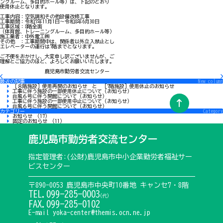
ングルーム、多目的ホール等）は、下記のとおり
使用休止となります。
工事内容：空気調和その他設備改修工事
工事期間：令和7年11月1日～令和8年6月30日
工事区域：8階全面
（体育館、トレーニングルーム、多目的ホール等）
施工業者：中外電工㈱
その他 ：工事期間中は、関係者以外立入禁止とし
エレベーターの運行は7階までとなります。
ご不便をおかけし、大変申し訳ございませんが、ご
理解とご協力のほど、よろしくお願いいたします。
鹿児島市勤労者交流センター
最近の記事
New column
［８階施設］使用再開のお知らせ と ［7階施設］使用休止のお知らせ
工事に伴う施設の一部使用休止について（お知らせ）
台風６号に伴う開館について（お知らせ）
工事に伴う施設の一部使用中止について（お知らせ）
台風６号に伴う開館について（お知らせ）
カテゴリー
Category
お知らせ （17）
固定のお知らせ （11）
鹿児島市勤労者交流センター
指定管理者:(公財)鹿児島市中小企業勤労者福祉サー
ビスセンター
〒890-0053 鹿児島市中央町10番地 キャンセ7・8階
TEL.099-285-0003
(代)
FAX.099-285-0102
E-mail yoka-center@themis.ocn.ne.jp