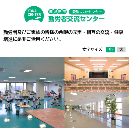
施設概要
料金案内
勤労者及びご家族の皆様の余暇の充実・相互の交流・健康
フロアガイド
増進に是非ご活用ください。
文字サイズ
小
大
ご利用方法等
オンライン予約
（空き状況の確認）
アクセス
お問い合わせ
利用者登録